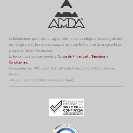
Le informamos que nuestra página web no recaba ninguna de las siguientes
tecnologías: web beacons o cualquier otra, con la finalidad de asegurarle la
protección de su información.
Lo invitamos a conocer nuestros
Avisos de Privacidad
y
Términos y
Condiciones.
Insurgentes Sur 700, piso 6, Col. del Valle Norte, C.P. 03103, Ciudad de
México,
Tels. (55) 3688-3650
(Ver en Google Maps)