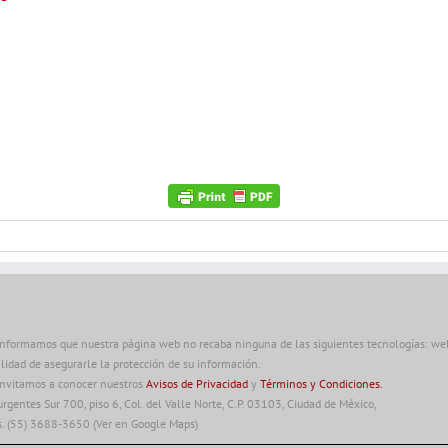
informamos que nuestra página web no recaba ninguna de las siguientes tecnologías: web 
alidad de asegurarle la protección de su información.
invitamos a conocer nuestros
Avisos de Privacidad
y
Términos y Condiciones.
urgentes Sur 700, piso 6, Col. del Valle Norte, C.P. 03103, Ciudad de México,
s. (55) 3688-3650
(Ver en Google Maps)