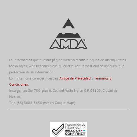
Le informamos que nuestra página web no recaba ninguna de las siguientes
tecnologías: web beacons o cualquier otra, con la finalidad de asegurarle la
protección de su información.
Lo invitamos a conocer nuestros
Avisos de Privacidad
y
Términos y
Condiciones.
Insurgentes Sur 700, piso 6, Col. del Valle Norte, C.P. 03103, Ciudad de
México,
Tels. (55) 3688-3650
(Ver en Google Maps)