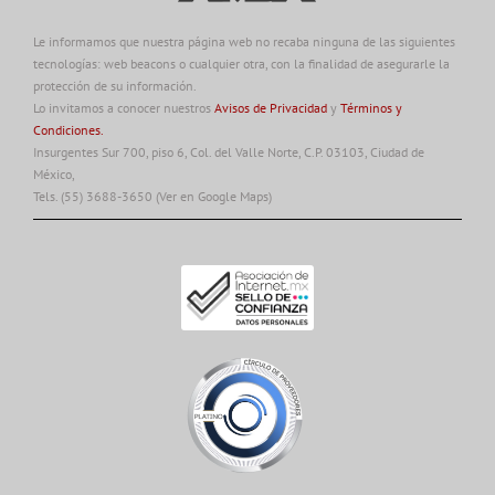
Le informamos que nuestra página web no recaba ninguna de las siguientes
tecnologías: web beacons o cualquier otra, con la finalidad de asegurarle la
protección de su información.
Lo invitamos a conocer nuestros
Avisos de Privacidad
y
Términos y
Condiciones.
Insurgentes Sur 700, piso 6, Col. del Valle Norte, C.P. 03103, Ciudad de
México,
Tels. (55) 3688-3650
(Ver en Google Maps)