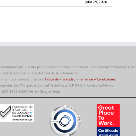
julio 29, 2026
informamos que nuestra página web no recaba ninguna de las siguientes tecnologías: web 
alidad de asegurarle la protección de su información.
invitamos a conocer nuestros
Avisos de Privacidad
y
Términos y Condiciones.
urgentes Sur 700, piso 6, Col. del Valle Norte, C.P. 03103, Ciudad de México,
s. (55) 3688-3650
(Ver en Google Maps)