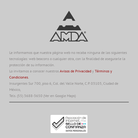
Le informamos que nuestra página web no recaba ninguna de las siguientes
tecnologías: web beacons o cualquier otra, con la finalidad de asegurarle la
protección de su información.
Lo invitamos a conocer nuestros
Avisos de Privacidad
y
Términos y
Condiciones.
Insurgentes Sur 700, piso 6, Col. del Valle Norte, C.P. 03103, Ciudad de
México,
Tels. (55) 3688-3650
(Ver en Google Maps)